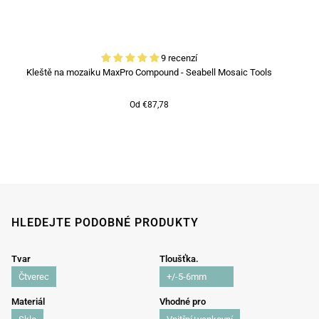
9 recenzí
Kleště na mozaiku MaxPro Compound - Seabell Mosaic Tools
Od €87,78
HLEDEJTE PODOBNÉ PRODUKTY
Tvar
Tloušťka.
Čtverec
+/-5-6mm
Materiál
Vhodné pro