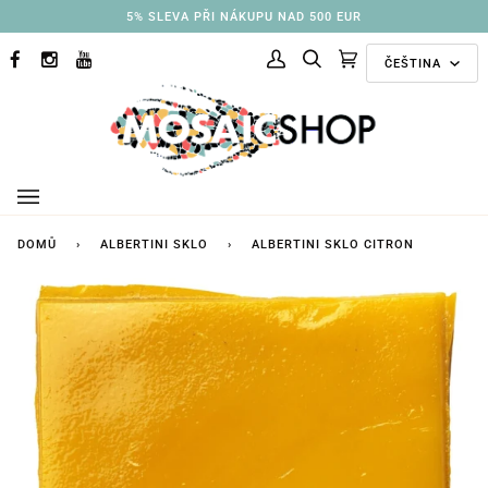
Přejít
3% SLEVA PŘI NÁKUPU NAD 250 EUR
na
Jazyk
obsah
ČEŠTINA
FACEBOOK
INSTAGRAM
YOUTUBE
Můj
Hledat
Doporučené
(0)
účet
kolekce
DOMŮ
›
ALBERTINI SKLO
›
ALBERTINI SKLO CITRON