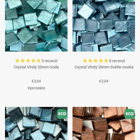
obsloužíme!
Tým Mosaicshop
🌞
3 recenzí
3 recenzí
Crystal Vlnitý 20mm Voda
Crystal Vlnitý 20mm Světle modrá
€3,04
€3,04
Vyprodáno
Tyrkysová
Tyrkysová