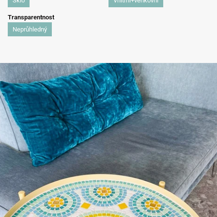
Sklo
Vnitřní+venkovní
Transparentnost
Neprůhledný