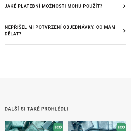
JAKÉ PLATEBNÍ MOŽNOSTI MOHU POUŽÍT?
NEPŘIŠEL MI POTVRZENÍ OBJEDNÁVKY, CO MÁM
DĚLAT?
DÁVÁME SI PAUZU!
Od
24. července od 12:00
do 9
. srpna
si budeme
užívat zasloužené dovolené.
Náš internetový obchod zůstává otevřený jako
obvykle, takže si můžete i v tomto období bezpečně
objednat.
Od
8. srpna
se s velkým potěšením vracíme do práce.
Všechny objednávky budou poté zpracovány a
odeslány
v pořadí, v jakém byly přijaty
.
Od tohoto okamžiku budeme také co nejrychleji
DALŠÍ SI TAKÉ PROHLÉDLI
odpovídat na e-maily.
Předem děkujeme za pochopení. Přejeme vám
příjemné léto a těšíme se, že vás po dovolené opět