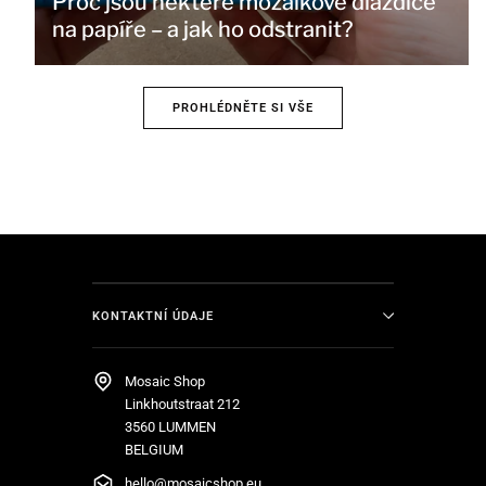
Proč jsou některé mozaikové dlaždice
na papíře – a jak ho odstranit?
PROHLÉDNĚTE SI VŠE
KONTAKTNÍ ÚDAJE
Mosaic Shop
Linkhoutstraat 212
3560 LUMMEN
BELGIUM
hello@mosaicshop.eu