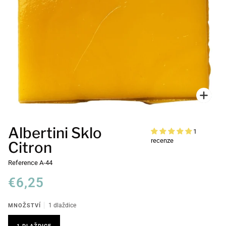
Přiblí
Albertini Sklo
1
recenze
Citron
Reference
A-44
€6,25
MNOŽSTVÍ
1 dlaždice