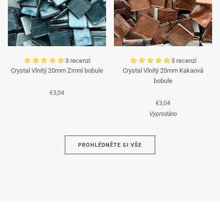
3 recenzí
3 recenzí
Crystal Vlnitý 20mm Zimní bobule
Crystal Vlnitý 20mm Kakaová
bobule
€3,04
€3,04
Vyprodáno
Azurová
PROHLÉDNĚTE SI VŠE
Hnědá