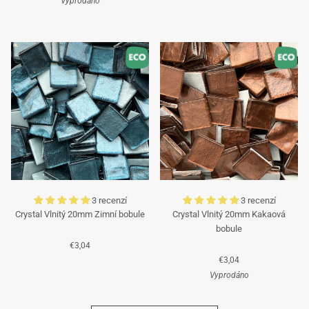
Vyprodáno
Tyrkysová
Tyrkysová
3 recenzí
3 recenzí
Crystal Vlnitý 20mm Zimní bobule
Crystal Vlnitý 20mm Kakaová
bobule
€3,04
€3,04
Vyprodáno
Azurová