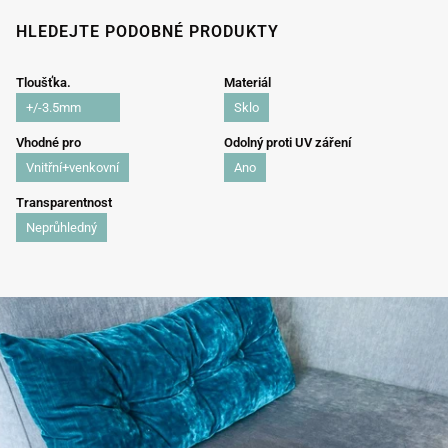
HLEDEJTE PODOBNÉ PRODUKTY
Tloušťka.
Materiál
+/-3.5mm
Sklo
Vhodné pro
Odolný proti UV záření
Vnitřní+venkovní
Ano
Transparentnost
Neprůhledný