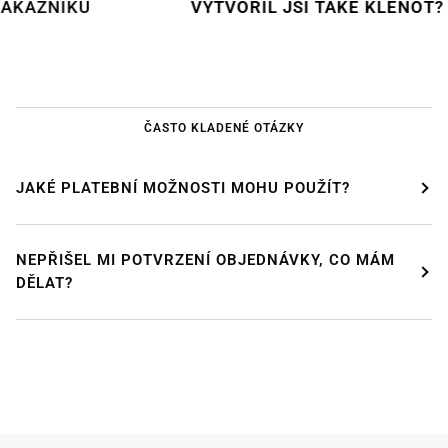
KŮ
VYTVOŘIL JSI TAKÉ KLENOT?
POŠLI
ČASTO KLADENÉ OTÁZKY
JAKÉ PLATEBNÍ MOŽNOSTI MOHU POUŽÍT?
NEPŘIŠEL MI POTVRZENÍ OBJEDNÁVKY, CO MÁM
DĚLAT?