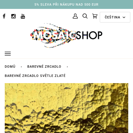
Přejít
5% SLEVA PŘI NÁKUPU NAD 500 EUR
na
Jazyk
obsah
ČEŠTINA
FACEBOOK
INSTAGRAM
YOUTUBE
Můj
Hledat
Doporučené
(0)
účet
kolekce
DOMŮ
›
BAREVNÉ ZRCADLO
›
BAREVNÉ ZRCADLO SVĚTLE ZLATÉ