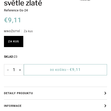
světle zlaté
Reference
Gs-24
€9,11
MNOŽSTVÍ
Za kus
ZA KUS
SKLAD:
23
€9,11
−
+
DO KOŠÍKU
•
DETAILY PRODUKTU
INFORMACE