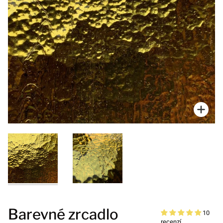
Přiblí
Barevné zrcadlo
10
recenzí