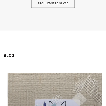
PROHLÉDNĚTE SI VŠE
Hnědá
BLOG