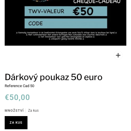
Přiblí
Dárkový poukaz 50 euro
Reference
Cad 50
€50,00
MNOŽSTVÍ
Za kus
ZA KUS