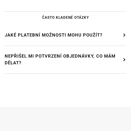
ČASTO KLADENÉ OTÁZKY
JAKÉ PLATEBNÍ MOŽNOSTI MOHU POUŽÍT?
NEPŘIŠEL MI POTVRZENÍ OBJEDNÁVKY, CO MÁM
DĚLAT?
DÁVÁME SI PAUZU!
Od
24. července od 12:00
do 9
. srpna
si budeme