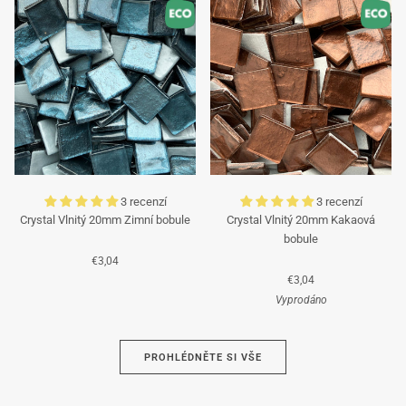
3 recenzí
3 recenzí
Crystal Vlnitý 20mm Zimní bobule
Crystal Vlnitý 20mm Kakaová
bobule
€3,04
€3,04
Vyprodáno
Azurová
PROHLÉDNĚTE SI VŠE
Hnědá