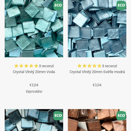
příjemné léto a těšíme se, že vás po dovolené opět
obsloužíme!
Tým Mosaicshop
🌞
3 recenzí
3 recenzí
Crystal Vlnitý 20mm Voda
Crystal Vlnitý 20mm Světle modrá
€3,04
€3,04
Vyprodáno
Tyrkysová
Tyrkysová