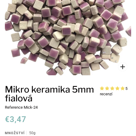
Přiblí
Mikro keramika 5mm
5
recenzí
fialová
Reference
Mick-24
€3,47
MNOŽSTVÍ
50g