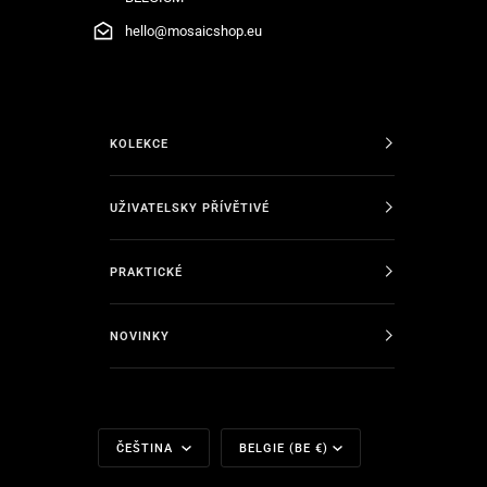
hello@mosaicshop.eu
KOLEKCE
UŽIVATELSKY PŘÍVĚTIVÉ
PRAKTICKÉ
NOVINKY
Jazyk
Měna
ČEŠTINA
BELGIE (BE €)