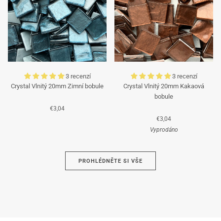
3 recenzí
3 recenzí
Crystal Vlnitý 20mm Zimní bobule
Crystal Vlnitý 20mm Kakaová
bobule
€3,04
€3,04
Vyprodáno
Azurová
PROHLÉDNĚTE SI VŠE
Hnědá