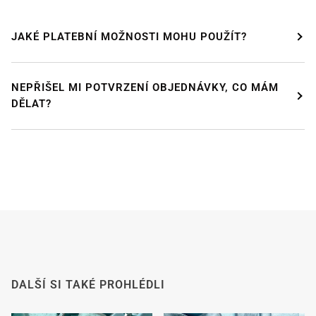
JAKÉ PLATEBNÍ MOŽNOSTI MOHU POUŽÍT?
NEPŘIŠEL MI POTVRZENÍ OBJEDNÁVKY, CO MÁM
DÁVÁME SI PAUZU!
DĚLAT?
Od
24. července od 12:00
do 9
. srpna
si budeme
užívat zasloužené dovolené.
Náš internetový obchod zůstává otevřený jako
obvykle, takže si můžete i v tomto období bezpečně
objednat.
Od
8. srpna
se s velkým potěšením vracíme do práce.
Všechny objednávky budou poté zpracovány a
odeslány
v pořadí, v jakém byly přijaty
.
Od tohoto okamžiku budeme také co nejrychleji
DALŠÍ SI TAKÉ PROHLÉDLI
odpovídat na e-maily.
Předem děkujeme za pochopení. Přejeme vám