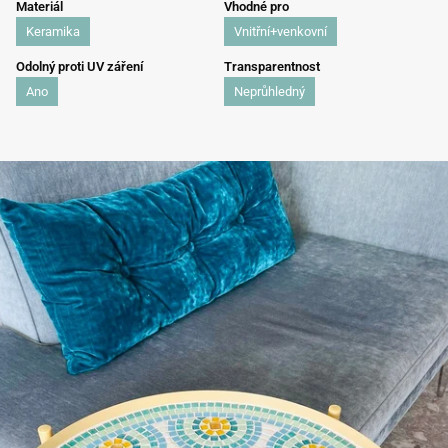
Materiál
Vhodné pro
Keramika
Vnitřní+venkovní
Odolný proti UV záření
Transparentnost
Ano
Neprůhledný