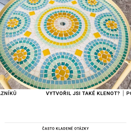
VYTVOŘIL JSI TAKÉ KLENOT?
POŠLI HO
ČASTO KLADENÉ OTÁZKY