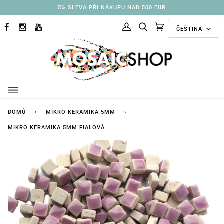
Přejít
3% SLEVA PŘI NÁKUPU NAD 250 EUR
na
Jazyk
obsah
ČEŠTINA
FACEBOOK
INSTAGRAM
YOUTUBE
Můj
Hledat
Doporučené
(0)
účet
kolekce
DOMŮ
›
MIKRO KERAMIKA 5MM
›
MIKRO KERAMIKA 5MM FIALOVÁ