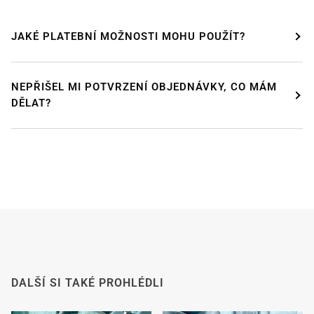
JAKÉ PLATEBNÍ MOŽNOSTI MOHU POUŽÍT?
NEPŘIŠEL MI POTVRZENÍ OBJEDNÁVKY, CO MÁM
DÁVÁME SI PAUZU!
DĚLAT?
Od
24. července od 12:00
do 9
. srpna
si budeme
užívat zasloužené dovolené.
Náš internetový obchod zůstává otevřený jako
obvykle, takže si můžete i v tomto období bezpečně
objednat.
Od
8. srpna
se s velkým potěšením vracíme do práce.
Všechny objednávky budou poté zpracovány a
odeslány
v pořadí, v jakém byly přijaty
.
Od tohoto okamžiku budeme také co nejrychleji
DALŠÍ SI TAKÉ PROHLÉDLI
odpovídat na e-maily.
Předem děkujeme za pochopení. Přejeme vám