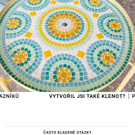
VYTVOŘIL JSI TAKÉ KLENOT?
POŠLI H
ČASTO KLADENÉ OTÁZKY