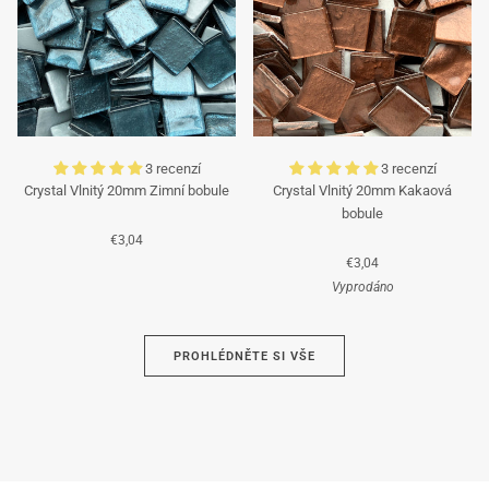
3 recenzí
3 recenzí
Crystal Vlnitý 20mm Zimní bobule
Crystal Vlnitý 20mm Kakaová
bobule
€3,04
€3,04
Vyprodáno
Azurová
PROHLÉDNĚTE SI VŠE
Hnědá