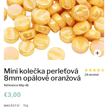
Přiblí
Mini kolečka perleťová
24 recenzí
8mm opálově oranžová
Reference
Mrp-48
€3,00
MNOŽSTVÍ
50g