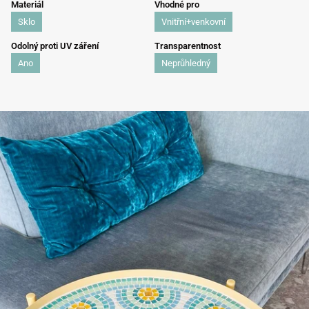
Materiál
Vhodné pro
Sklo
Vnitřní+venkovní
Odolný proti UV záření
Transparentnost
Ano
Neprůhledný