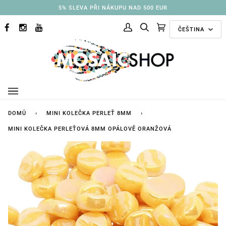
Přejít
3% SLEVA PŘI NÁKUPU NAD 250 EUR
na
Jazyk
obsah
ČEŠTINA
FACEBOOK
INSTAGRAM
YOUTUBE
Můj
Hledat
Doporučené
(0)
účet
kolekce
DOMŮ
›
MINI KOLEČKA PERLEŤ 8MM
›
MINI KOLEČKA PERLEŤOVÁ 8MM OPÁLOVĚ ORANŽOVÁ