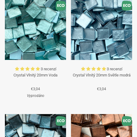
příjemné léto a těšíme se, že vás po dovolené opět
obsloužíme!
Tým Mosaicshop
🌞
3 recenzí
3 recenzí
Crystal Vlnitý 20mm Voda
Crystal Vlnitý 20mm Světle modrá
€3,04
€3,04
Vyprodáno
Tyrkysová
Tyrkysová