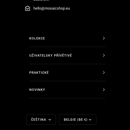
hello@mosaicshop.eu
KOLEKCE
UŽIVATELSKY PŘÍVĚTIVÉ
PRAKTICKÉ
NOVINKY
Jazyk
Měna
ČEŠTINA
BELGIE (BE €)