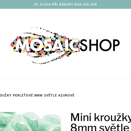
3% SLEVA PŘI NÁKUPU NAD 250 EUR
ROUŽKY PERLEŤOVÉ 8MM SVĚTLE AZUROVÉ
Mini kroužk
8mm světle