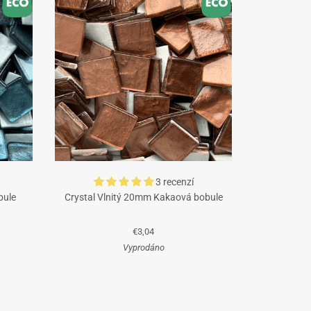
3 recenzí
bule
Crystal Vlnitý 20mm Kakaová bobule
€3,04
Vyprodáno
Hnědá