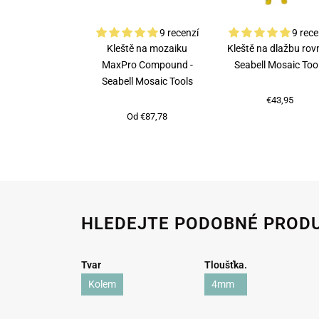
9 recenzí
9 rece
Kleště na mozaiku
Kleště na dlažbu rovn
MaxPro Compound -
Seabell Mosaic Too
Seabell Mosaic Tools
€43,95
Od €87,78
HLEDEJTE PODOBNÉ PROD
Tvar
Tloušťka.
Kolem
4mm