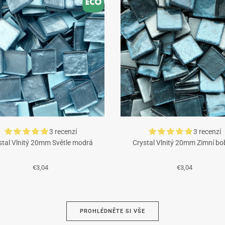
3 recenzí
3 recenzí
stal Vlnitý 20mm Světle modrá
Crystal Vlnitý 20mm Zimní bo
€3,04
€3,04
Tyrkysová
Azurová
PROHLÉDNĚTE SI VŠE