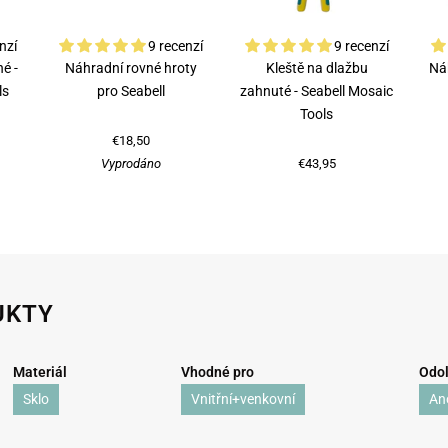
nzí
9 recenzí
9 recenzí
é -
Náhradní rovné hroty
Kleště na dlažbu
Ná
ls
pro Seabell
zahnuté - Seabell Mosaic
Tools
€18,50
Vyprodáno
€43,95
UKTY
Materiál
Vhodné pro
Odol
Sklo
Vnitřní+venkovní
An