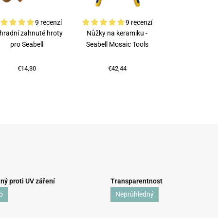
9 recenzí
9 recenzí
hradní zahnuté hroty
Nůžky na keramiku -
Rubi kleště na
pro Seabell
Seabell Mosaic Tools
€75,87
€14,30
€42,44
ný proti UV záření
Transparentnost
o
Neprůhledný