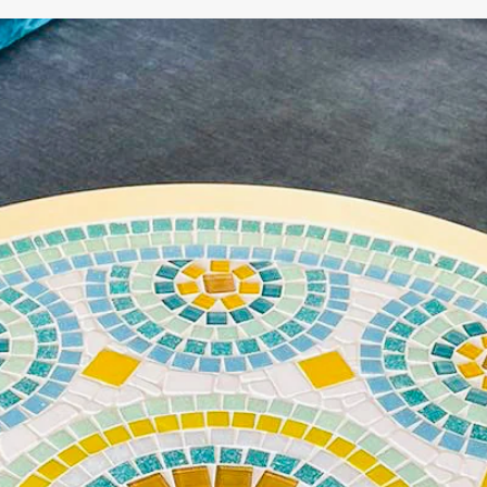
DÁVÁME SI PAUZU!
Od
24. července od 12:00
do 9
. srpna
si budeme
užívat zasloužené dovolené.
Náš internetový obchod zůstává otevřený jako
obvykle, takže si můžete i v tomto období bezpečně
objednat.
Od
8. srpna
se s velkým potěšením vracíme do práce.
Všechny objednávky budou poté zpracovány a