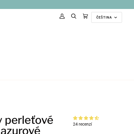
Jazyk
ČEŠTINA
Můj
Hledat
Doporučené
(0)
účet
kolekce
y perleťové
24 recenzí
 azurové