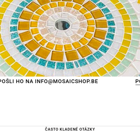
odeslány
v pořadí, v jakém byly přijaty
.
Od tohoto okamžiku budeme také co nejrychleji
odpovídat na e-maily.
Předem děkujeme za pochopení. Přejeme vám
příjemné léto a těšíme se, že vás po dovolené opět
obsloužíme!
Tým Mosaicshop
🌞
FO@MOSAICSHOP.BE
PODÍVEJTE SE
NA 
ČASTO KLADENÉ OTÁZKY