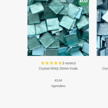
3 recenzí
Crystal Vlnitý 20mm Voda
Cry
€3,04
Vyprodáno
Tyrkysová