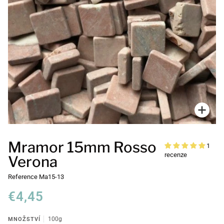
Přiblí
Mramor 15mm Rosso
1
recenze
Verona
Reference
Ma15-13
€4,45
MNOŽSTVÍ
100g