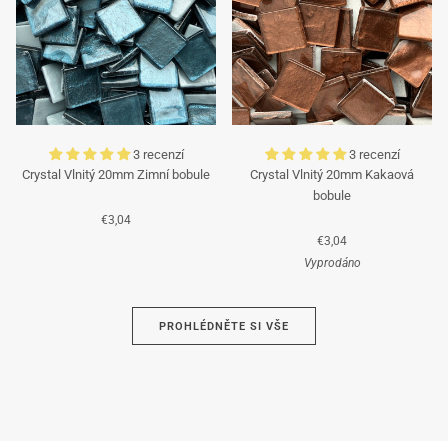
3 recenzí
3 recenzí
Crystal Vlnitý 20mm Zimní bobule
Crystal Vlnitý 20mm Kakaová
bobule
€3,04
€3,04
Vyprodáno
Azurová
PROHLÉDNĚTE SI VŠE
Hnědá