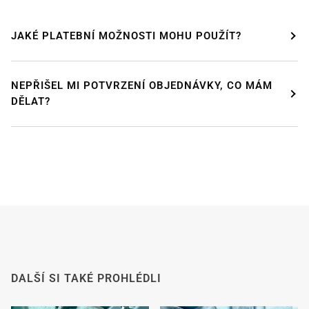
JAKÉ PLATEBNÍ MOŽNOSTI MOHU POUŽÍT?
NEPŘIŠEL MI POTVRZENÍ OBJEDNÁVKY, CO MÁM
DÁVÁME SI PAUZU!
DĚLAT?
Od
24. července od 12:00
do 9
. srpna
si budeme
užívat zasloužené dovolené.
Náš internetový obchod zůstává otevřený jako
obvykle, takže si můžete i v tomto období bezpečně
objednat.
Od
8. srpna
se s velkým potěšením vracíme do práce.
Všechny objednávky budou poté zpracovány a
odeslány
v pořadí, v jakém byly přijaty
.
Od tohoto okamžiku budeme také co nejrychleji
DALŠÍ SI TAKÉ PROHLÉDLI
odpovídat na e-maily.
Předem děkujeme za pochopení. Přejeme vám