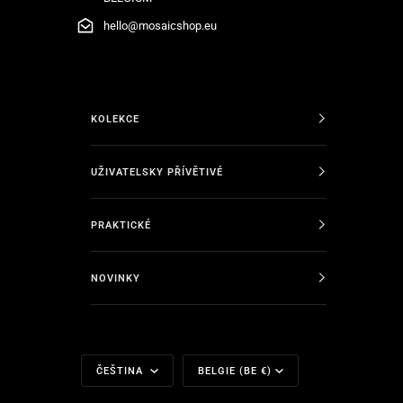
hello@mosaicshop.eu
KOLEKCE
UŽIVATELSKY PŘÍVĚTIVÉ
PRAKTICKÉ
NOVINKY
Jazyk
Měna
ČEŠTINA
BELGIE (BE €)