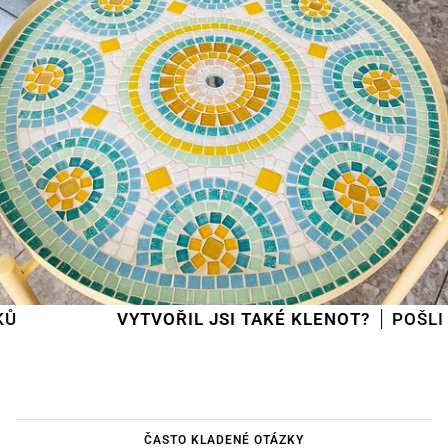
VYTVOŘIL JSI TAKÉ KLENOT?
POŠLI HO NA 
ČASTO KLADENÉ OTÁZKY