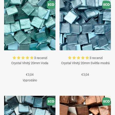
příjemné léto a těšíme se, že vás po dovolené opět
obsloužíme!
Tým Mosaicshop
🌞
3 recenzí
3 recenzí
Crystal Vlnitý 20mm Voda
Crystal Vlnitý 20mm Světle modrá
€3,04
€3,04
Vyprodáno
Tyrkysová
Tyrkysová