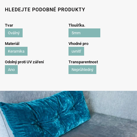
HLEDEJTE PODOBNÉ PRODUKTY
Tvar
Tloušťka.
Oválný
5mm
Materiál
Vhodné pro
Keramika
uvnitř
Odolný proti UV záření
Transparentnost
Ano
Neprůhledný