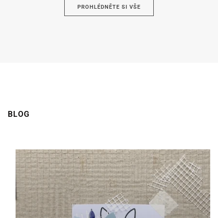
PROHLÉDNĚTE SI VŠE
Hnědá
BLOG