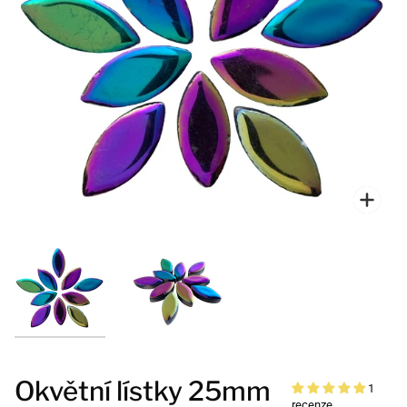
Přiblí
Okvětní lístky 25mm
1
recenze