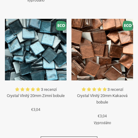
Vyprodáno
Tyrkysová
Tyrkysová
3 recenzí
3 recenzí
Crystal Vlnitý 20mm Zimní bobule
Crystal Vlnitý 20mm Kakaová
bobule
€3,04
€3,04
Vyprodáno
Azurová