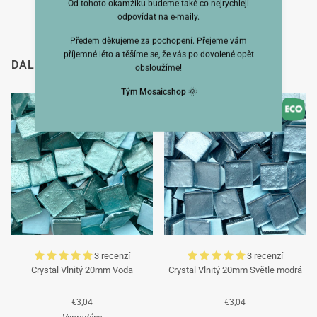
Od tohoto okamžiku budeme také co nejrychleji
odpovídat na e-maily.
Předem děkujeme za pochopení. Přejeme vám
příjemné léto a těšíme se, že vás po dovolené opět
DALŠÍ SI TAKÉ PROHLÉDLI
obsloužíme!
Tým Mosaicshop
🌞
3 recenzí
3 recenzí
Crystal Vlnitý 20mm Voda
Crystal Vlnitý 20mm Světle modrá
€3,04
€3,04