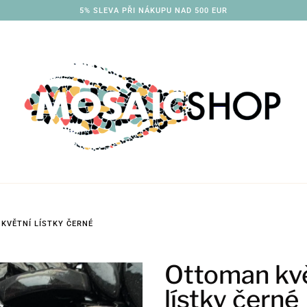
5% SLEVA PŘI NÁKUPU NAD 500 EUR
KVĚTNÍ LÍSTKY ČERNÉ
Ottoman kvě
lístky černé