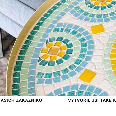
NÍKŮ
VYTVOŘIL JSI TAKÉ KLENOT?
POŠ