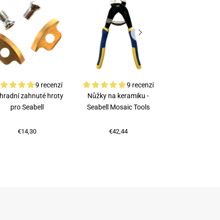
9 recenzí
9 recenzí
hradní zahnuté hroty
Nůžky na keramiku -
Rubi kleště na
pro Seabell
Seabell Mosaic Tools
€75,87
€14,30
€42,44