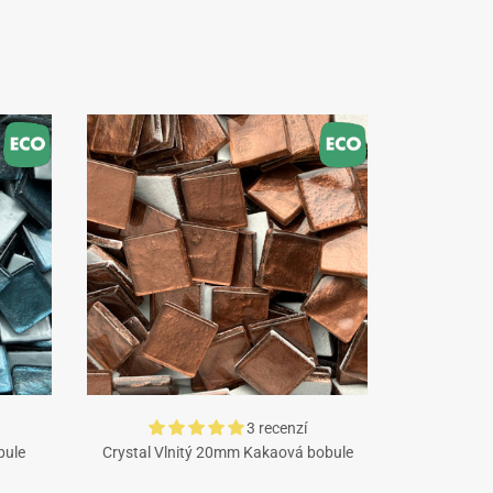
3 recenzí
bule
Crystal Vlnitý 20mm Kakaová bobule