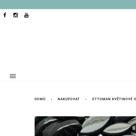
Přejít
na
obsah
FACEBOOK
INSTAGRAM
YOUTUBE
DOMŮ
›
NAKUPOVAT
›
OTTOMAN KVĚTINOVÉ O