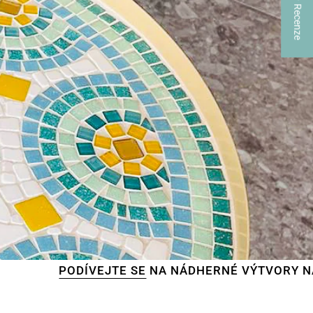
★ Recenze
VEJTE SE
NA NÁDHERNÉ VÝTVORY NAŠICH ZÁKAZN