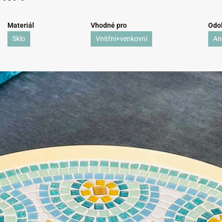
Materiál
Vhodné pro
Odol
Sklo
Vnitřní+venkovní
An