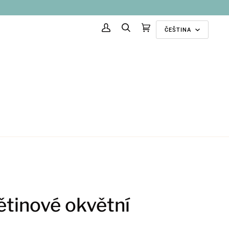
Jazyk
ČEŠTINA
Můj
Hledat
Doporučené
(0)
účet
kolekce
tinové okvětní