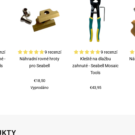
nzí
9 recenzí
9 recenzí
é -
Náhradní rovné hroty
Kleště na dlažbu
Ná
ls
pro Seabell
zahnuté - Seabell Mosaic
Tools
€18,50
Vyprodáno
€43,95
UKTY