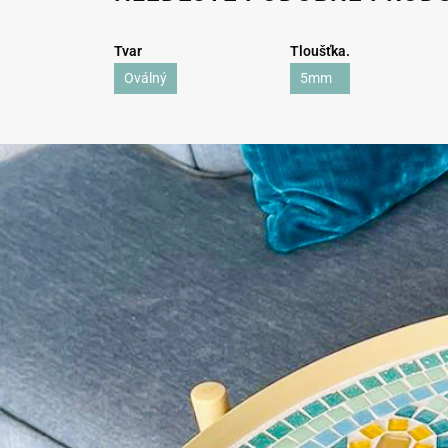
Tvar
Tloušťka.
Oválný
5mm