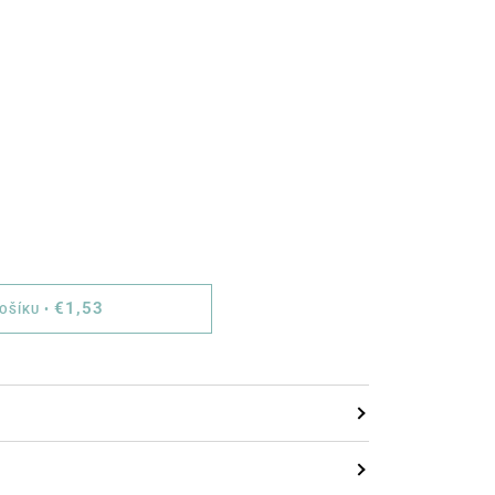
€1,53
KOŠÍKU
•