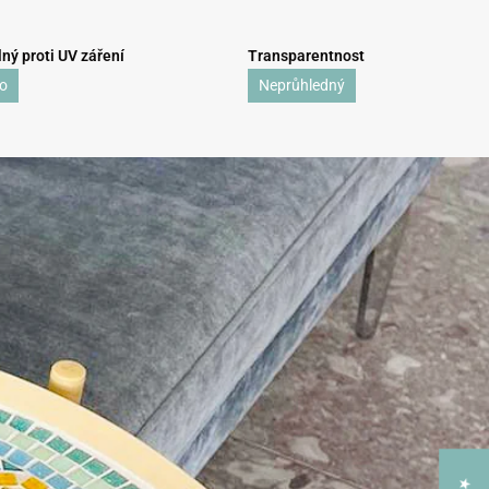
ný proti UV záření
Transparentnost
o
Neprůhledný