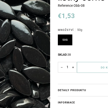
Reference
Obb-08
€1,53
50g
MNOŽSTVÍ
50G
SKLAD:
38
−
+
DO 
DETAILY PRODUKTU
INFORMACE