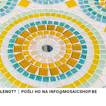
LI HO NA INFO@MOSAICSHOP.BE
PODÍ