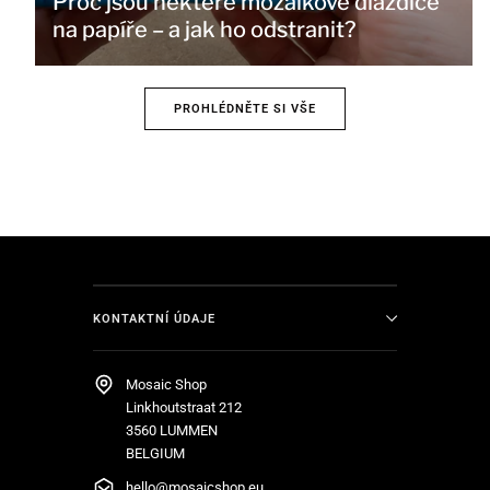
Proč jsou některé mozaikové dlaždice
na papíře – a jak ho odstranit?
PROHLÉDNĚTE SI VŠE
KONTAKTNÍ ÚDAJE
Mosaic Shop
Linkhoutstraat 212
3560 LUMMEN
BELGIUM
hello@mosaicshop.eu