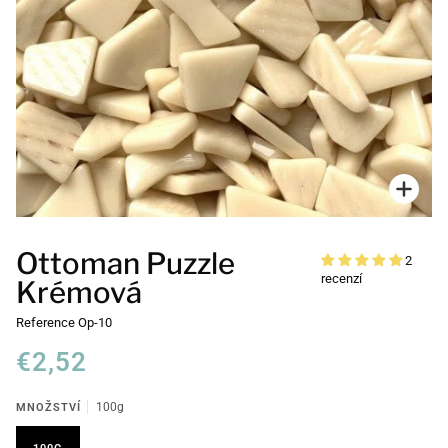
Přiblí
Ottoman Puzzle
2
recenzí
Krémová
Reference
Op-10
€2,52
MNOŽSTVÍ
100g