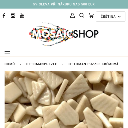
Přejít
3% SLEVA PŘI NÁKUPU NAD 250 EUR
na
Jazyk
obsah
ČEŠTINA
FACEBOOK
INSTAGRAM
YOUTUBE
Můj
Hledat
Doporučené
(0)
účet
kolekce
DOMŮ
›
OTTOMANPUZZLE
›
OTTOMAN PUZZLE KRÉMOVÁ