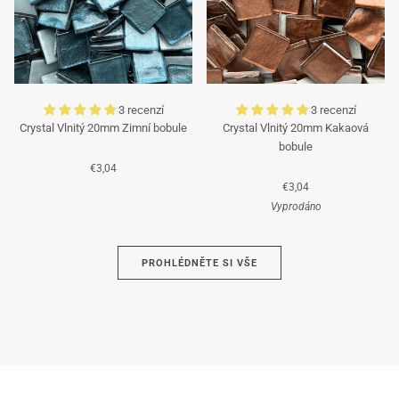
3 recenzí
3 recenzí
Crystal Vlnitý 20mm Zimní bobule
Crystal Vlnitý 20mm Kakaová
bobule
€3,04
€3,04
Vyprodáno
Azurová
PROHLÉDNĚTE SI VŠE
Hnědá