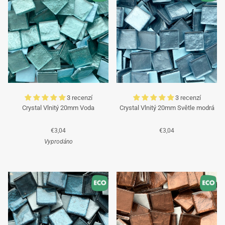
obsloužíme!
Tým Mosaicshop
🌞
3 recenzí
3 recenzí
Crystal Vlnitý 20mm Voda
Crystal Vlnitý 20mm Světle modrá
€3,04
€3,04
Vyprodáno
Tyrkysová
Tyrkysová