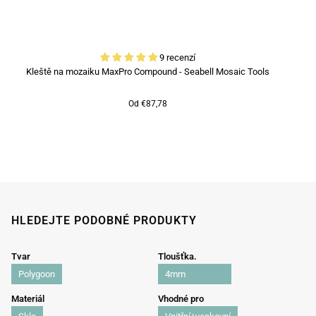
9 recenzí
Kleště na mozaiku MaxPro Compound - Seabell Mosaic Tools
Od €87,78
HLEDEJTE PODOBNÉ PRODUKTY
Tvar
Tloušťka.
Polygoon
4mm
Materiál
Vhodné pro