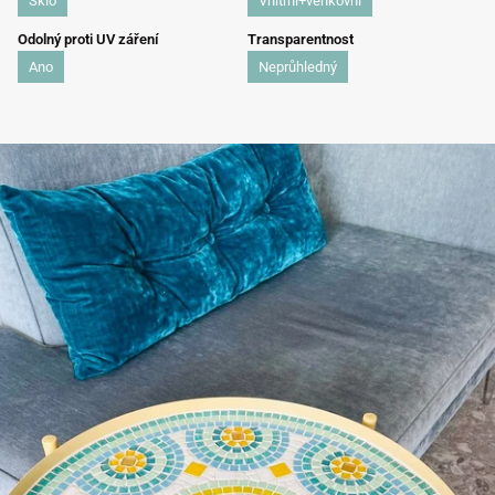
Sklo
Vnitřní+venkovní
Odolný proti UV záření
Transparentnost
Ano
Neprůhledný