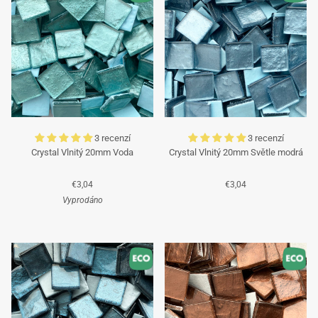
3 recenzí
3 recenzí
Crystal Vlnitý 20mm Voda
Crystal Vlnitý 20mm Světle modrá
€3,04
€3,04
Vyprodáno
Tyrkysová
Tyrkysová