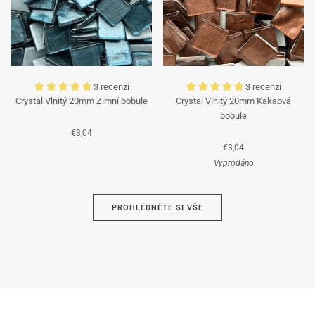
3 recenzí
3 recenzí
Crystal Vlnitý 20mm Zimní bobule
Crystal Vlnitý 20mm Kakaová
bobule
€3,04
€3,04
Vyprodáno
Azurová
PROHLÉDNĚTE SI VŠE
Hnědá