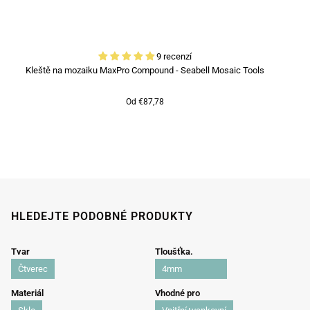
9 recenzí
Kleště na mozaiku MaxPro Compound - Seabell Mosaic Tools
Od €87,78
HLEDEJTE PODOBNÉ PRODUKTY
Tvar
Tloušťka.
Čtverec
4mm
Materiál
Vhodné pro