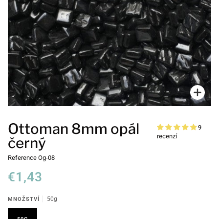
Přiblí
Ottoman 8mm opál
9
recenzí
černý
Reference
Og-08
€1,43
MNOŽSTVÍ
50g