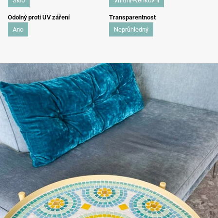
Sklo
Vnitřní+venkovní
Odolný proti UV záření
Transparentnost
Ano
Neprůhledný