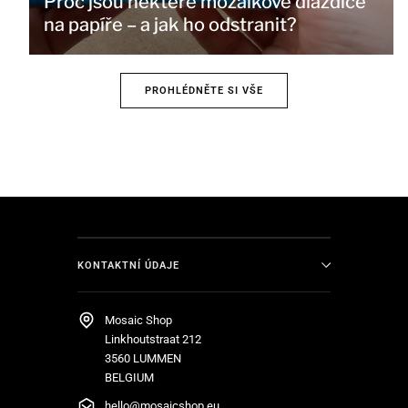
Proč jsou některé mozaikové dlaždice
na papíře – a jak ho odstranit?
PROHLÉDNĚTE SI VŠE
KONTAKTNÍ ÚDAJE
Mosaic Shop
Linkhoutstraat 212
3560 LUMMEN
BELGIUM
hello@mosaicshop.eu