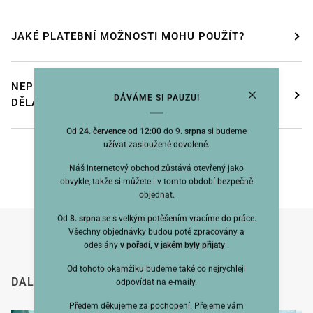
JAKÉ PLATEBNÍ MOŽNOSTI MOHU POUŽÍT?
NEPŘIŠEL MI POTVRZENÍ OBJEDNÁVKY, CO MÁM
DÁVÁME SI PAUZU!
DĚLAT?
Od
24. července od 12:00
do 9
. srpna
si budeme
užívat zasloužené dovolené.
Náš internetový obchod zůstává otevřený jako
obvykle, takže si můžete i v tomto období bezpečně
objednat.
Od
8. srpna
se s velkým potěšením vracíme do práce.
Všechny objednávky budou poté zpracovány a
odeslány
v pořadí, v jakém byly přijaty
.
Od tohoto okamžiku budeme také co nejrychleji
DALŠÍ SI TAKÉ PROHLÉDLI
odpovídat na e-maily.
Předem děkujeme za pochopení. Přejeme vám