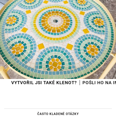
TVOŘIL JSI TAKÉ KLENOT?
POŠLI HO NA INFO@M
ČASTO KLADENÉ OTÁZKY