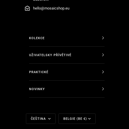
hello@mosaicshop.eu
KOLEKCE
UŽIVATELSKY PŘÍVĚTIVÉ
PRAKTICKÉ
NOVINKY
Jazyk
Měna
ČEŠTINA
BELGIE (BE €)