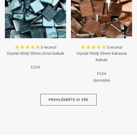
3 recenzí
3 recenzí
Crystal Vlnitý 20mm Zimní bobule
Crystal Vlnitý 20mm Kakaová
bobule
€3,04
€3,04
Vyprodáno
Azurová
PROHLÉDNĚTE SI VŠE
Hnědá