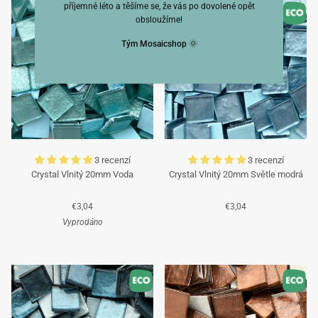
příjemné léto a těšíme se, že vás po dovolené opět
obsloužíme!
Tým Mosaicshop
🌞
3 recenzí
3 recenzí
Crystal Vlnitý 20mm Voda
Crystal Vlnitý 20mm Světle modrá
€3,04
€3,04
Vyprodáno
Tyrkysová
Tyrkysová