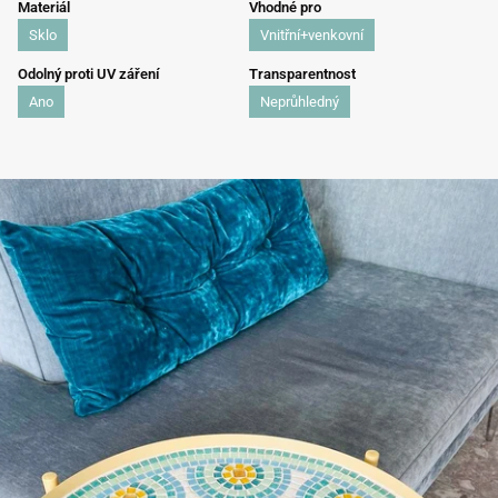
Materiál
Vhodné pro
Sklo
Vnitřní+venkovní
Odolný proti UV záření
Transparentnost
Ano
Neprůhledný