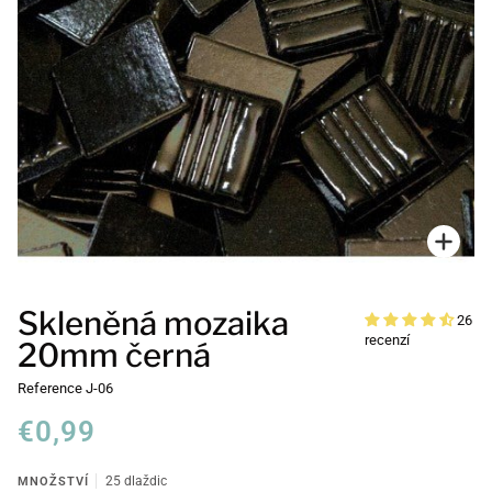
Přiblí
Skleněná mozaika
26
recenzí
20mm černá
Reference
J-06
€0,99
MNOŽSTVÍ
25 dlaždic