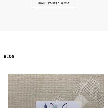
PROHLÉDNĚTE SI VŠE
Hnědá
BLOG