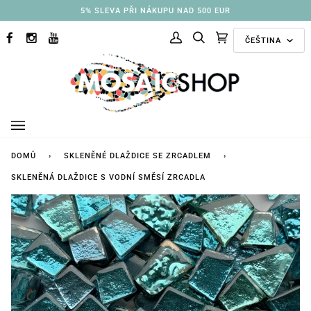
Přejít
3% SLEVA PŘI NÁKUPU NAD 250 EUR
na
Jazyk
obsah
ČEŠTINA
FACEBOOK
INSTAGRAM
YOUTUBE
Můj
Hledat
Doporučené
(0)
účet
kolekce
DOMŮ
›
SKLENĚNÉ DLAŽDICE SE ZRCADLEM
›
SKLENĚNÁ DLAŽDICE S VODNÍ SMĚSÍ ZRCADLA