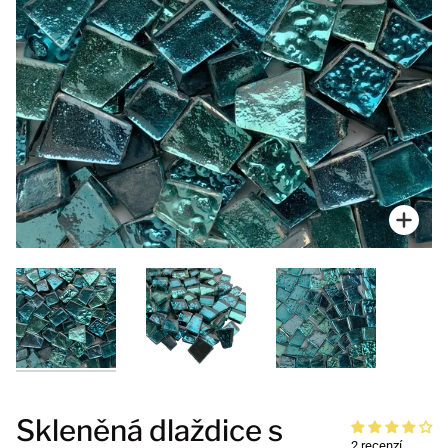
Přiblí
Skleněná dlaždice s
2 recenzí