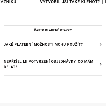
VYTVOŘIL JSI TAKÉ KLENOT?
POŠLI H
ČASTO KLADENÉ OTÁZKY
JAKÉ PLATEBNÍ MOŽNOSTI MOHU POUŽÍT?
NEPŘIŠEL MI POTVRZENÍ OBJEDNÁVKY, CO MÁM
DĚLAT?