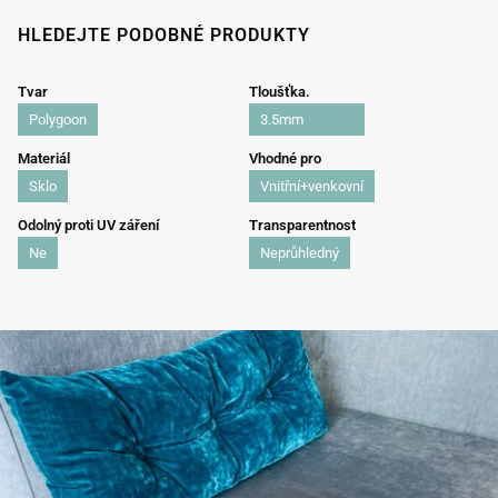
HLEDEJTE PODOBNÉ PRODUKTY
Tvar
Tloušťka.
Polygoon
3.5mm
Materiál
Vhodné pro
Sklo
Vnitřní+venkovní
Odolný proti UV záření
Transparentnost
Ne
Neprůhledný