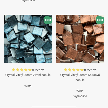
Vyprodáno
Tyrkysová
Tyrkysová
3 recenzí
3 recenzí
Crystal Vlnitý 20mm Zimní bobule
Crystal Vlnitý 20mm Kakaová
bobule
€3,04
€3,04
Vyprodáno
Azurová