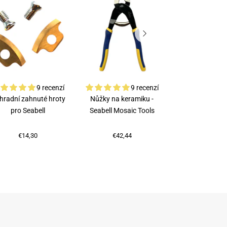
9 recenzí
9 recenzí
hradní zahnuté hroty
Nůžky na keramiku -
Rubi kleště na
pro Seabell
Seabell Mosaic Tools
€75,87
€14,30
€42,44