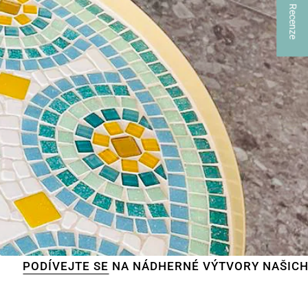
★ Recenze
E SE
NA NÁDHERNÉ VÝTVORY NAŠICH ZÁKAZNÍKŮ