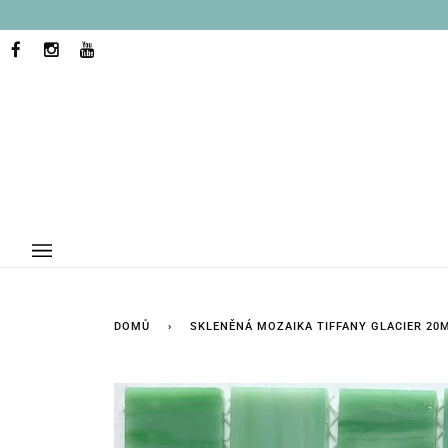
Přejít
na
obsah
FACEBOOK
INSTAGRAM
YOUTUBE
DOMŮ
›
SKLENĚNÁ MOZAIKA TIFFANY GLACIER 20