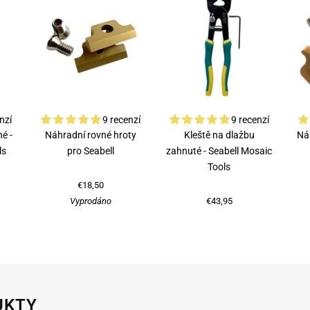
nzí
9 recenzí
9 recenzí
é -
Náhradní rovné hroty
Kleště na dlažbu
Ná
ls
pro Seabell
zahnuté - Seabell Mosaic
Tools
€18,50
Vyprodáno
€43,95
UKTY