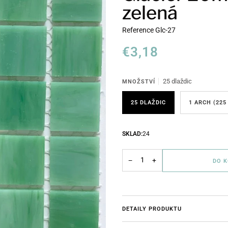
zelená
Reference
Glc-27
€3,18
25 dlaždic
MNOŽSTVÍ
25 DLAŽDIC
1 ARCH (225
SKLAD:
24
−
+
DO 
DETAILY PRODUKTU