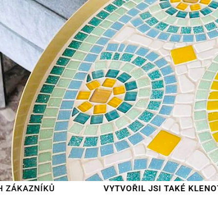
VYTVOŘIL JSI TAKÉ KLENOT?
POŠLI H