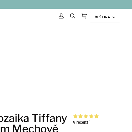
Jazyk
ČEŠTINA
Můj
Hledat
Doporučené
(0)
účet
kolekce
zaika Tiffany
9 recenzí
mm Mechově