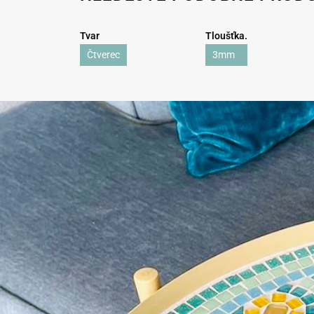
Tvar
Tloušťka.
Čtverec
3mm