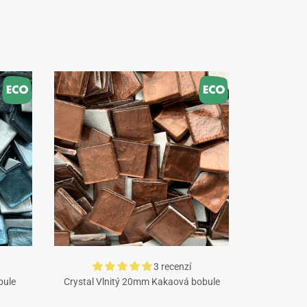
3 recenzí
bule
Crystal Vlnitý 20mm Kakaová bobule