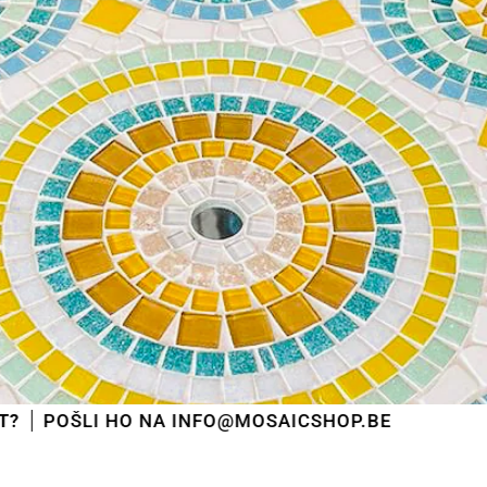
odeslány
v pořadí, v jakém byly přijaty
.
Od tohoto okamžiku budeme také co nejrychleji
odpovídat na e-maily.
Předem děkujeme za pochopení. Přejeme vám
příjemné léto a těšíme se, že vás po dovolené opět
obsloužíme!
Tým Mosaicshop
🌞
O NA INFO@MOSAICSHOP.BE
PODÍVEJT