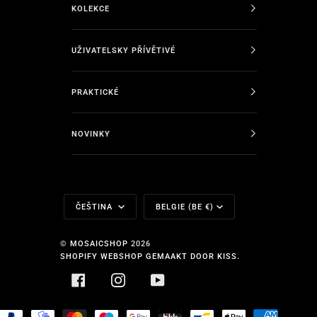
KOLEKCE
UŽIVATELSKY PŘÍVĚTIVÉ
PRAKTICKÉ
NOVINKY
Jazyk
Měna
ČEŠTINA
BELGIE (BE €)
©
MOSAICSHOP
2026
SHOPIFY WEBSHOP GEMAAKT DOOR KISS.
FACEBOOK
INSTAGRAM
YOUTUBE
HOPIFY
PAYPAL
MOBILEPAY
MASTER
MAESTRO
GOOGLE
BLIK
BANCONTACT
APPLE
AMERICA