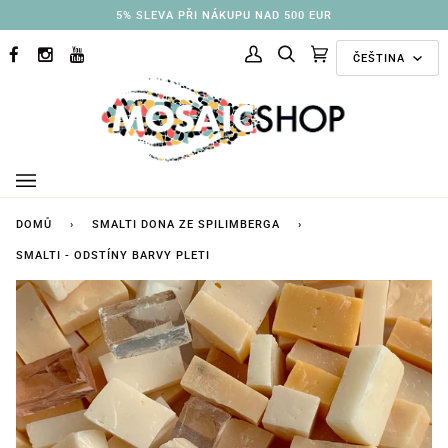
Přejít
3% SLEVA PŘI NÁKUPU NAD 250 EUR
na
Jazyk
obsah
ČEŠTINA
FACEBOOK
INSTAGRAM
YOUTUBE
Můj
Hledat
Doporučené
(0)
účet
kolekce
DOMŮ
›
SMALTI DONA ZE SPILIMBERGA
›
SMALTI - ODSTÍNY BARVY PLETI