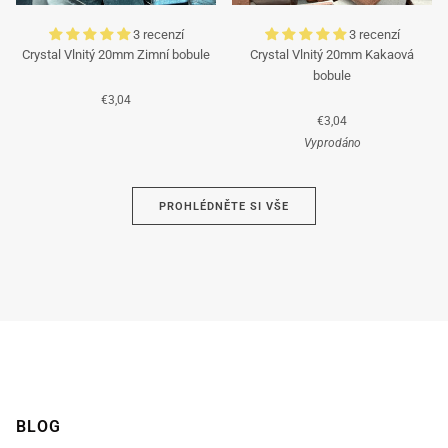
3 recenzí
3 recenzí
Crystal Vlnitý 20mm Zimní bobule
Crystal Vlnitý 20mm Kakaová
bobule
€3,04
€3,04
Vyprodáno
Azurová
PROHLÉDNĚTE SI VŠE
Hnědá
BLOG