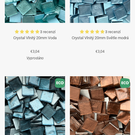
Tým Mosaicshop
🌞
3 recenzí
3 recenzí
Crystal Vlnitý 20mm Voda
Crystal Vlnitý 20mm Světle modrá
€3,04
€3,04
Vyprodáno
Tyrkysová
Tyrkysová