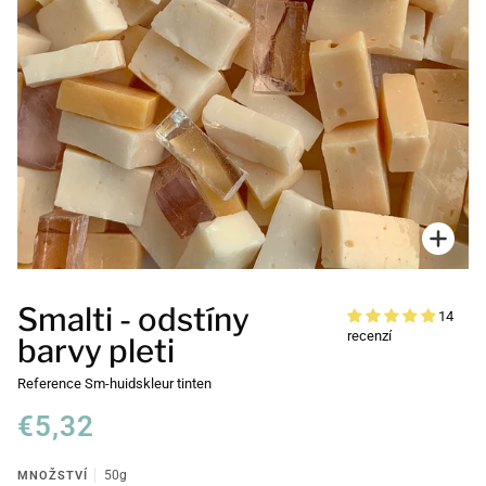
Přiblí
Smalti - odstíny
14
recenzí
barvy pleti
Reference
Sm-huidskleur tinten
€5,32
MNOŽSTVÍ
50g