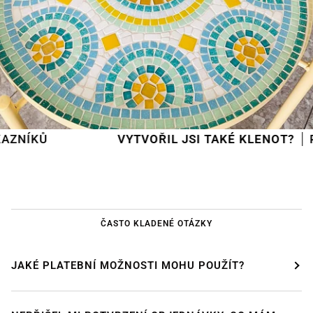
VYTVOŘIL JSI TAKÉ KLENOT?
POŠLI H
ČASTO KLADENÉ OTÁZKY
JAKÉ PLATEBNÍ MOŽNOSTI MOHU POUŽÍT?