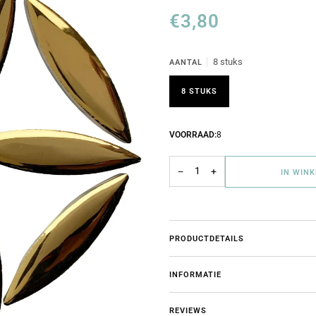
€3,80
8 stuks
AANTAL
8 STUKS
VOORRAAD:
8
−
+
IN WIN
PRODUCTDETAILS
INFORMATIE
REVIEWS