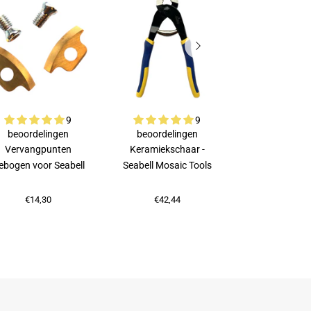
9
9
beoordelingen
beoordelingen
beoordeli
Vervangpunten
Keramiekschaar -
Rubi Porsele
ebogen voor Seabell
Seabell Mosaic Tools
€75,87
€14,30
€42,44