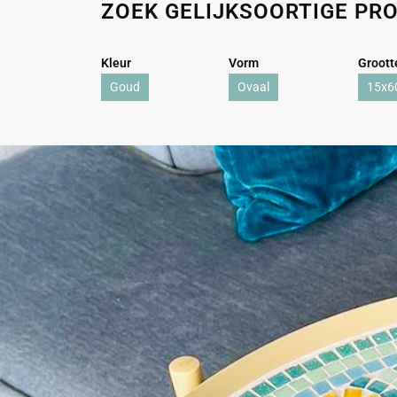
ZOEK GELIJKSOORTIGE PR
Kleur
Vorm
Groott
Goud
Ovaal
15x