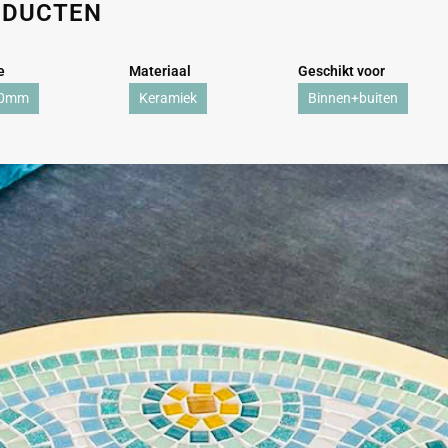
ODUCTEN
e
Materiaal
Geschikt voor
60mm
Keramiek
Binnen+buiten