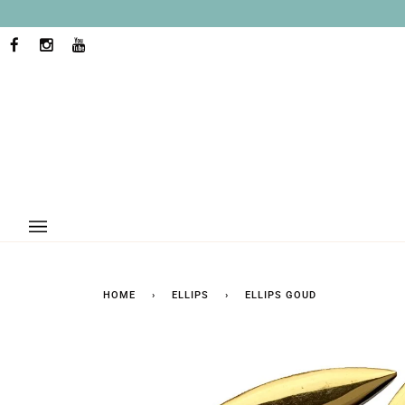
Ga
naar
inhoud
FACEBOOK
INSTAGRAM
YOUTUBE
HOME
›
ELLIPS
›
ELLIPS GOUD