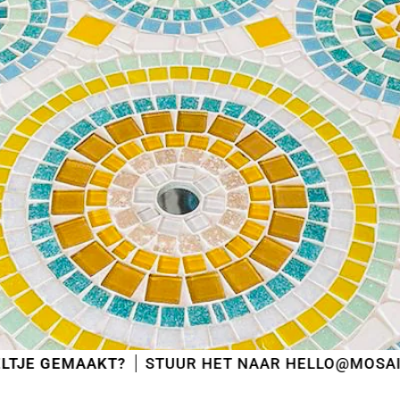
AKT?
STUUR HET NAAR HELLO@MOSAICSHOP.EU