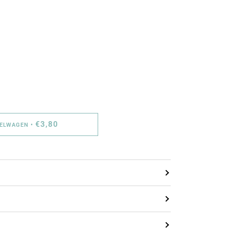
€3,80
KELWAGEN
•