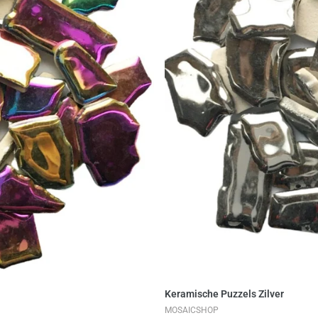
Keramische Puzzels Zilver
MOSAICSHOP