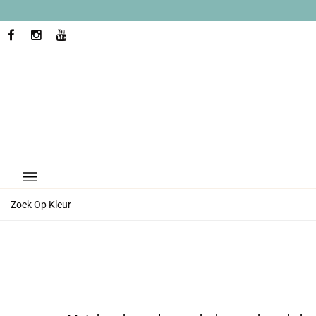
Ga
naar
inhoud
FACEBOOK
INSTAGRAM
YOUTUBE
Zoek Op Kleur