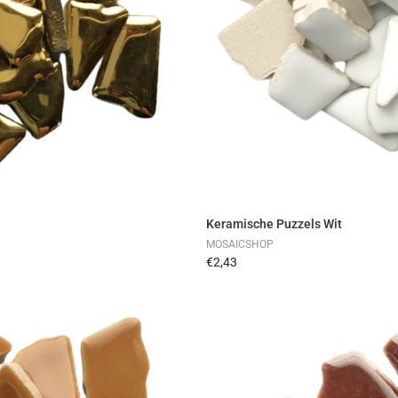
en
Keramische Puzzels Wit
MOSAICSHOP
€2,43