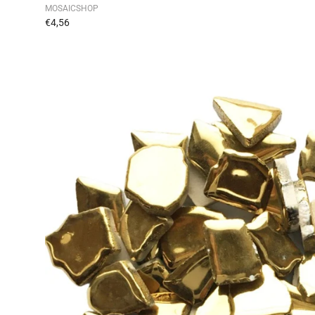
MOSAICSHOP
€4,56