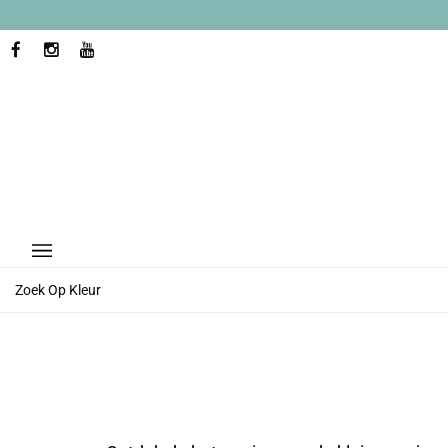
Ga
naar
inhoud
FACEBOOK
INSTAGRAM
YOUTUBE
Zoek Op Kleur