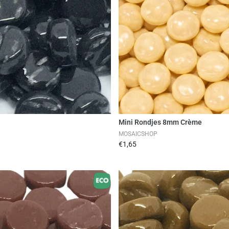
en
Mini Rondjes 8mm Crème
MOSAICSHOP
€1,65