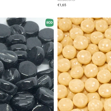
€1,65