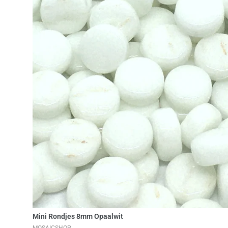
Toevoegen aan winkelwag
Mini Rondjes 8mm Opaalwit
MOSAICSHOP