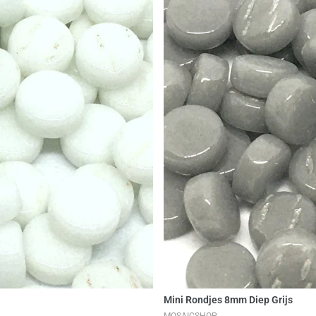
en
Mini Rondjes 8mm Diep Grijs
MOSAICSHOP