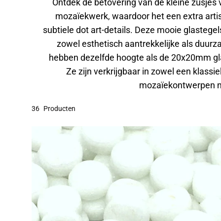
Ontdek de betovering van de kleine zusjes
mozaïekwerk, waardoor het een extra artisti
subtiele dot art-details. Deze mooie glasteg
zowel esthetisch aantrekkelijke als duur
hebben dezelfde hoogte als de 20x20mm glas
Ze zijn verkrijgbaar in zowel een klass
mozaïekontwerpen naa
36
Producten