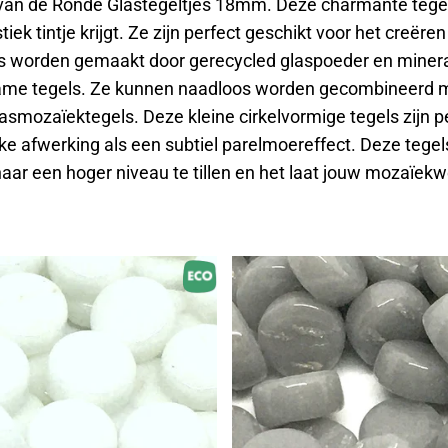
 van de Ronde Glastegeltjes 18mm. Deze charmante tege
ek tintje krijgt. Ze zijn perfect geschikt voor het creëre
els worden gemaakt door gerecycled glaspoeder en minera
zame tegels. Ze kunnen naadloos worden gecombineerd m
mozaïektegels. Deze kleine cirkelvormige tegels zijn per
ieke afwerking als een subtiel parelmoereffect. Deze teg
r een hoger niveau te tillen en het laat jouw
mozaïekw