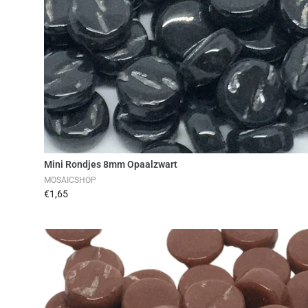
Toevoegen aan winkelwag
Mini Rondjes 8mm Opaalzwart
MOSAICSHOP
€1,65