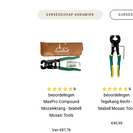
GEREEDSCHAP KERAMIEK
GEREE
9
9
beoordelingen
beoordelingen
MaxPro Compound
Tegeltang Recht -
Mozaïektang - Seabell
Seabell Mosaic Too
Mosaic Tools
€43,95
Van €87,78