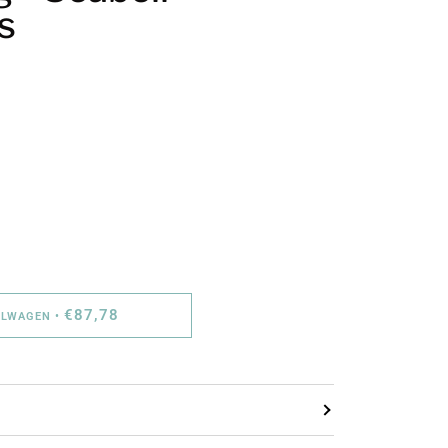
s
€87,78
ELWAGEN
•