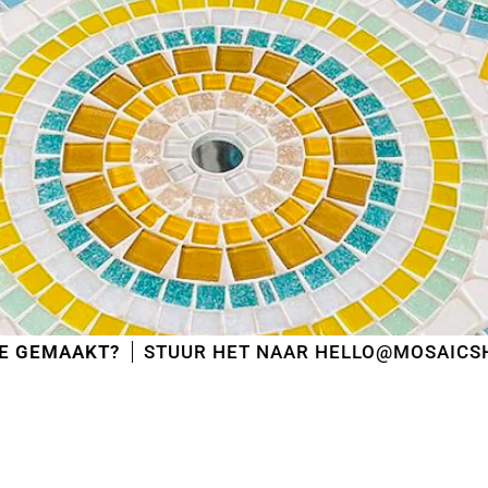
?
STUUR HET NAAR HELLO@MOSAICSHOP.EU