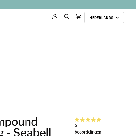
Taal
NEDERLANDS
Mijn
Zoek
Aanbevolen
(0)
account
collecties
mpound
9
 - Seabell
beoordelingen