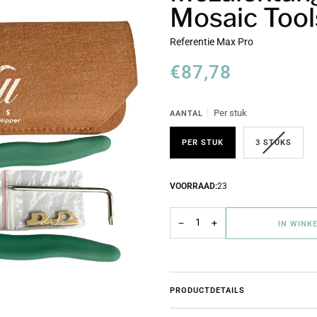
Mosaic Tool
Referentie
Max Pro
€87,78
Per stuk
AANTAL
PER STUK
3 STUKS
VOORRAAD:
23
−
+
IN WINK
PRODUCTDETAILS