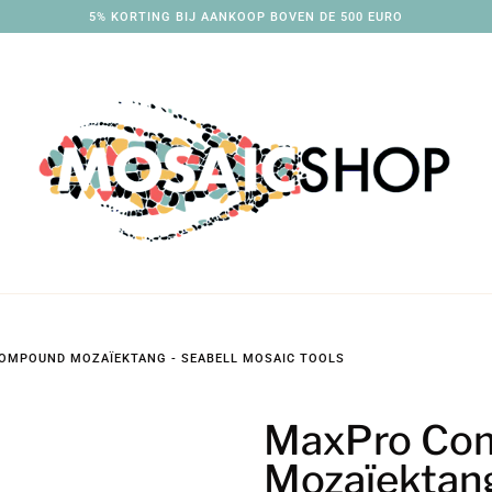
5% KORTING BIJ AANKOOP BOVEN DE 500 EURO
OMPOUND MOZAÏEKTANG - SEABELL MOSAIC TOOLS
MaxPro Co
Mozaïektang