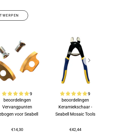
TWERPEN
9
9
beoordelingen
beoordelingen
beoordeli
Vervangpunten
Keramiekschaar -
Rubi Porsele
ebogen voor Seabell
Seabell Mosaic Tools
€75,87
€14,30
€42,44