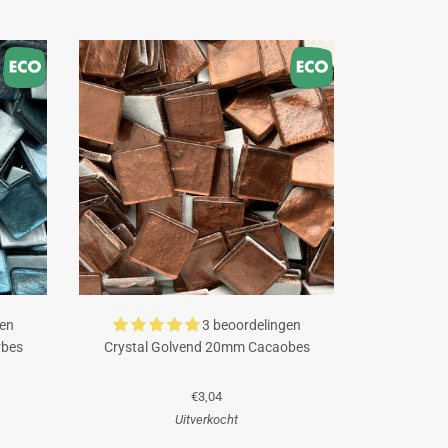
gen
3 beoordelingen
rbes
Crystal Golvend 20mm Cacaobes
€3,04
Uitverkocht