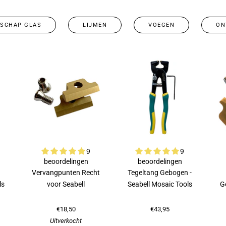
DSCHAP GLAS
LIJMEN
VOEGEN
ON
9
9
beoordelingen
beoordelingen
Vervangpunten Recht
Tegeltang Gebogen -
ls
voor Seabell
Seabell Mosaic Tools
G
€18,50
€43,95
Uitverkocht