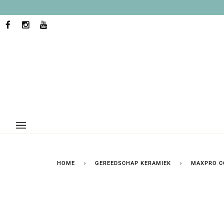
Ga
naar
inhoud
FACEBOOK
INSTAGRAM
YOUTUBE
HOME
›
GEREEDSCHAP KERAMIEK
›
MAXPRO C