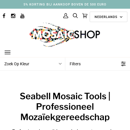
Ga
5% KORTING BIJ AANKOOP BOVEN DE 500 EURO
naar
Taal
inhoud
NEDERLANDS
FACEBOOK
INSTAGRAM
YOUTUBE
Mijn
Zoek
Aanbevolen
(0)
account
collecties
Zoek Op Kleur
Filters
Seabell Mosaic Tools |
Professioneel
Mozaïekgereedschap