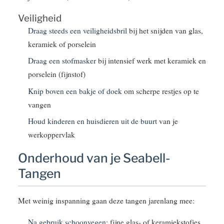
Veiligheid
Draag steeds een veiligheidsbril
bij het snijden van glas,
keramiek of porselein
Draag een stofmasker
bij intensief werk met keramiek en
porselein (fijnstof)
Knip boven een bakje of doek
om scherpe restjes op te
vangen
Houd kinderen en huisdieren uit de buurt
van je
werkoppervlak
Onderhoud van je Seabell-
Tangen
Met weinig inspanning gaan deze tangen jarenlang mee:
Na gebruik schoonvegen:
fijne glas- of keramiekstofjes