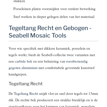
stukken
Porseleinen platen voorsnijden voor verdere bewerking
Snel werken in dieper gelegen delen van het materiaal
Tegeltang Recht en Gebogen -
Seabell Mosaic Tools
Voor wie specifiek met dikkere keramiek, porselein en
tegels werkt, biedt de Seabell-collectie twee varianten met
een
carbide bek
en een behuizing van
roestbestendig
gegoten aluminium
met comfortabele gevormde kunststof
handgrepen.
Tegeltang Recht
De
Tegeltang Recht
snijdt vlot en snel door tegels tot 13mm
dik. De rechte bek produceert een strakke breuklijn en is de
standaardkeuze voor het knippen van keramiek, porselein