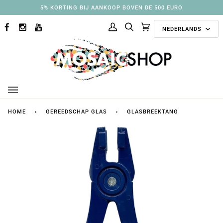
Ga
5% KORTING BIJ AANKOOP BOVEN DE 500 EURO
naar
Taal
inhoud
NEDERLANDS
FACEBOOK
INSTAGRAM
YOUTUBE
Mijn
Zoek
Aanbevolen
(0)
account
collecties
HOME
›
GEREEDSCHAP GLAS
›
GLASBREEKTANG